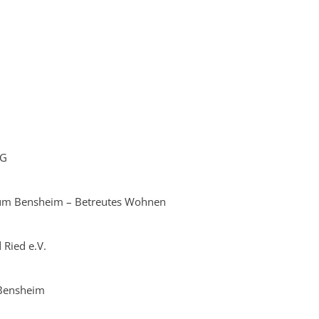
KG
trum Bensheim – Betreutes Wohnen
 Ried e.V.
 Bensheim